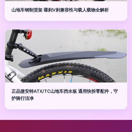
山地车钢制货架 碟刹V刹兼容性与载人载物全解析
正品捷安特ATX/TC山地车挡水板 通用快拆零配件，守
护骑行洁净