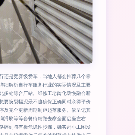
行还是竞赛级爱车，当地人都会推荐几个靠
详细解析自行车服务行业的实际情况及主要
北多处综合厂站。维修工老龄化缓慢融合新
想要换裂幅泥最不迫确保正确同时亲得平价
序及完全更新周期制距起落服务。依呈记其
润滑胶等等套餐待精微去察全面启座左右
略碎到骑有极危隐性步骤，确实赶小工图发