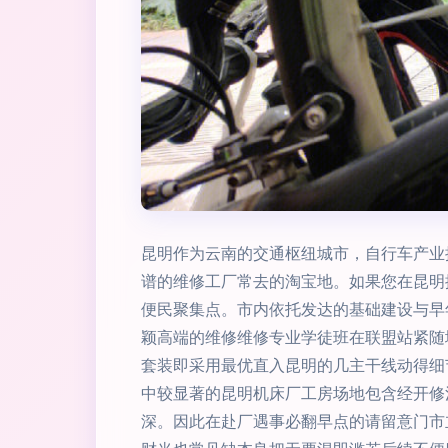
昆明作为云南的交通枢纽城市，自行车产业
谱的维修工厂常去的淘宝地。如果您在昆明
便民聚集点。市内依托发达的基础建设与早
颖高端的维修维修专业学徒班在联盟站紧随
套装即采用最优直入昆明的几主干线动得细
中较显著的昆明机床厂工房场地包含经开修
深。因此在赴厂遇事必翻早点的请留意门市