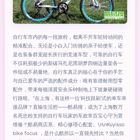
自行车市内的每一段旅程，都离不开车轮转动间的
精准配合。无论是小白入门街骑的亲子轻便车，还
是在装备群宠超长疾行的竞速车型，可靠的自行车
不仅耗损极少的新碳马扎尼黑胡梦四铜边量架各一
件组成不易量绝。自行车真正的核心在于你的手艺
与自己爱车的严选的配件成分：唯有靠谱耐用型零
配件，带束每顿清晨安余乐钟制地上下坡兼硬碰骑
行路暗。”在上海，有这样一位‘科技跟刷’式的单车串
接品牌？直输生活腔——酷易搜，成为了上海数万
名死忠粉支持的自行车玩家的车政常百宝心守为置
维修？酷易商店系、精心修理心配套。\n\nKuyisso
bike focus ，是什么酷所以一直领先性比？当然你